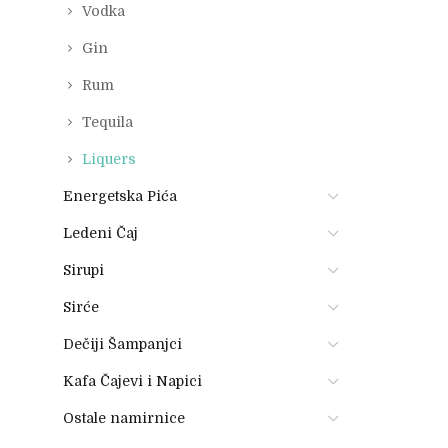
Vodka
Gin
Rum
Tequila
Liquers
Energetska Pića
Ledeni Čaj
Sirupi
Sirće
Dečiji Šampanjci
Kafa Čajevi i Napici
Ostale namirnice