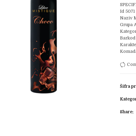
SPECIF
Id 5071
Naziv M
Grupa A
Kategor
Barkod
Karakte
Komada
Com
Šifra p
Kategor
Share