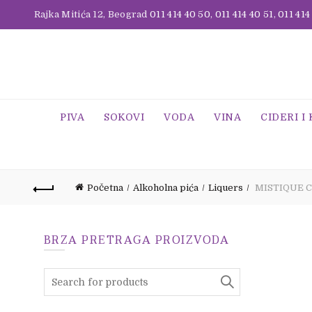
Rajka Mitića 12, Beograd
011 414 40 50
,
011 414 40 51
,
011 414
PIVA
SOKOVI
VODA
VINA
CIDERI I
Početna
Alkoholna pića
Liquers
MISTIQUE C
BRZA PRETRAGA PROIZVODA
Search
for: