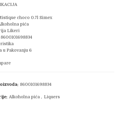
IKACIJA
istique choco 0.7l Simex
lkoholna pića
ija Likeri
 8600101698834
ristika
 u Pakovanju 6
pare
roizvoda:
8600101698834
ije:
Alkoholna pića
,
Liquers