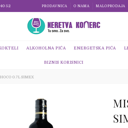
 40 52
PRODAVNICA
O NAMA
MALOPRODAJA
 KOKTELI
ALKOHOLNA PIĆA
ENERGETSKA PIĆA
L
BIZNIS KORISNICI
HOCO 0.7L SIMEX
MI
SI