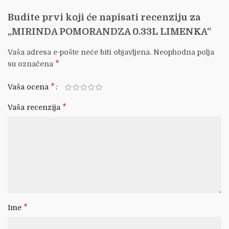
Budite prvi koji će napisati recenziju za
„MIRINDA POMORANDZA 0.33L LIMENKA“
Vaša adresa e-pošte neće biti objavljena.
Neophodna polja
*
su označena
*
Vaša ocena
*
Vaša recenzija
*
Ime