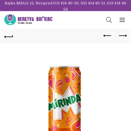
Rajka Mitića 12, Beograd
011 414 40 50
,
011 414 40 51
,
011 414 40
52