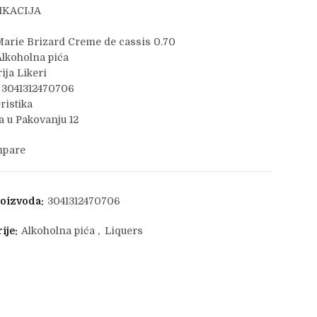
IKACIJA
arie Brizard Creme de cassis 0.70
lkoholna pića
ija Likeri
 3041312470706
ristika
 u Pakovanju 12
pare
roizvoda:
3041312470706
ije:
Alkoholna pića
,
Liquers