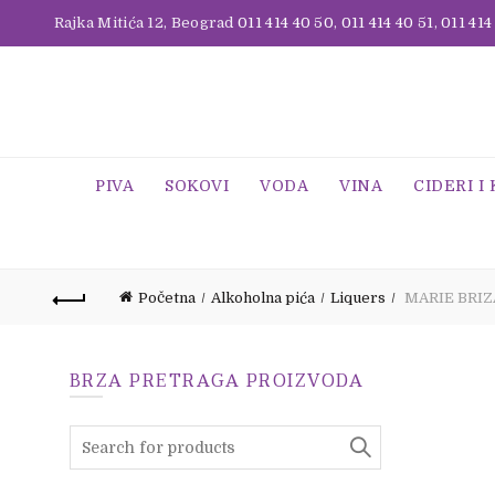
Rajka Mitića 12, Beograd
011 414 40 50
,
011 414 40 51
,
011 414
PIVA
SOKOVI
VODA
VINA
CIDERI I
Početna
Alkoholna pića
Liquers
MARIE BRIZ
BRZA PRETRAGA PROIZVODA
Search
for: