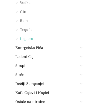
Vodka
Gin
Rum
Tequila
Liquers
Energetska Pića
Ledeni Čaj
Sirupi
Sirće
Dečiji Šampanjci
Kafa Čajevi i Napici
Ostale namirnice