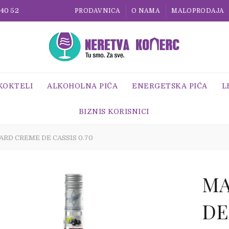
 40 52
PRODAVNICA
O NAMA
MALOPRODAJA
 KOKTELI
ALKOHOLNA PIĆA
ENERGETSKA PIĆA
L
BIZNIS KORISNICI
ARD CREME DE CASSIS 0.70
MA
DE