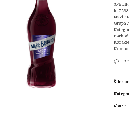
SPECIF
Id 7563
Naziv M
Grupa A
Kategor
Barkod
Karakte
Komada
Com
Šifra p
Kategor
Share