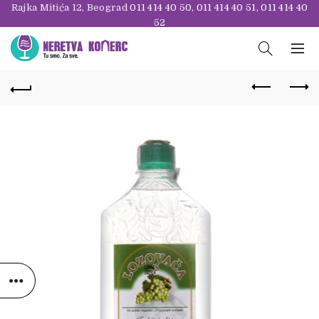
Rajka Mitića 12, Beograd
011 414 40 50
,
011 414 40 51
,
011 414 40
52