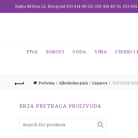
Rajka Mitića 12, Beograd
011 414 40 50
,
011 414 40 51
,
011 414
PIVA
SOKOVI
VODA
VINA
CIDERI I
Početna
Alkoholna pića
Liquers
KUYPER BAN
BRZA PRETRAGA PROIZVODA
Search
for: