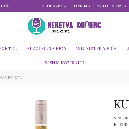
 40 52
PRODAVNICA
O NAMA
MALOPRODAJA
 KOKTELI
ALKOHOLNA PIĆA
ENERGETSKA PIĆA
L
BIZNIS KORISNICI
ANES 0.7L
KU
SPECIF
Id 4963