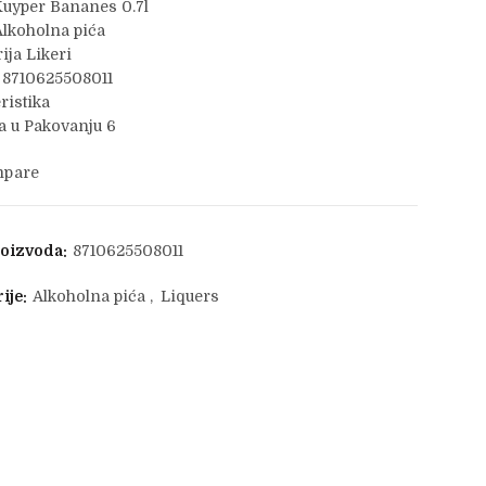
Kuyper Bananes 0.7l
lkoholna pića
ija Likeri
 8710625508011
ristika
 u Pakovanju 6
pare
roizvoda:
8710625508011
ije:
Alkoholna pića
,
Liquers