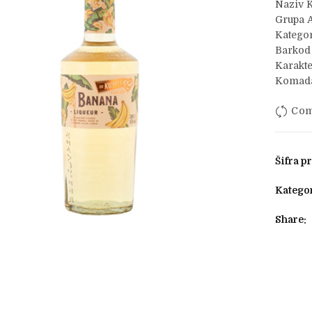
Naziv 
Grupa A
Kategor
Barkod
Karakte
Komada
Com
Šifra p
Kategor
Share