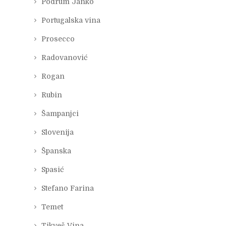
Podrum Janko
Portugalska vina
Prosecco
Radovanović
Rogan
Rubin
Šampanjci
Slovenija
Španska
Spasić
Stefano Farina
Temet
Tikveš Vina