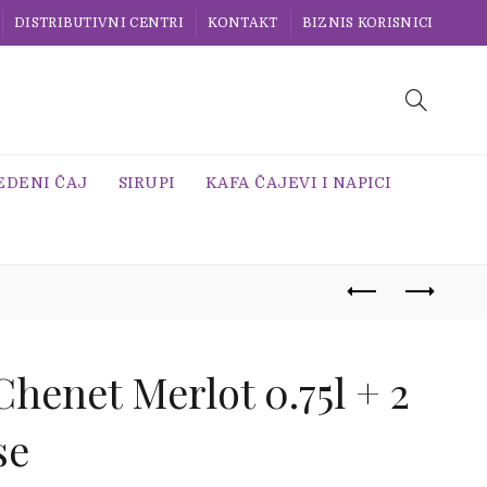
DISTRIBUTIVNI CENTRI
KONTAKT
BIZNIS KORISNICI
EDENI ČAJ
SIRUPI
KAFA ČAJEVI I NAPICI
Chenet Merlot 0.75l + 2
se