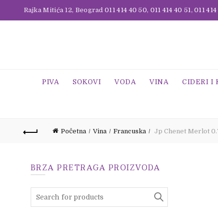
Rajka Mitića 12, Beograd
011 414 40 50
,
011 414 40 51
,
011 414
PIVA
SOKOVI
VODA
VINA
CIDERI I
Početna
Vina
Francuska
Jp Chenet Merlot 0.7
BRZA PRETRAGA PROIZVODA
Search
for: