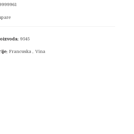
9999961
pare
roizvoda:
9545
ije:
Francuska
,
Vina