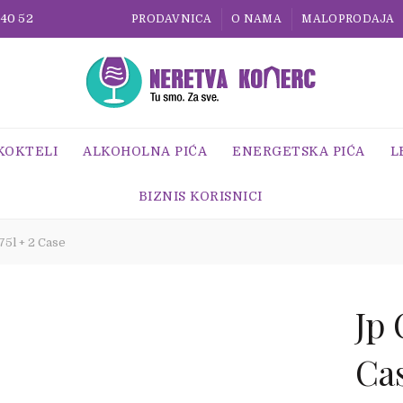
 40 52
PRODAVNICA
O NAMA
MALOPRODAJA
 KOKTELI
ALKOHOLNA PIĆA
ENERGETSKA PIĆA
L
BIZNIS KORISNICI
5l + 2 Case
Jp 
Ca