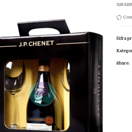
326328
Com
Šifra p
Kategor
Share