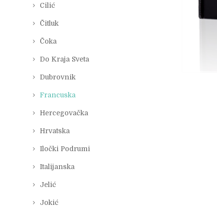
Cilić
Čitluk
Čoka
Do Kraja Sveta
Dubrovnik
Francuska
Hercegovačka
Hrvatska
Iločki Podrumi
Italijanska
Jelić
Jokić