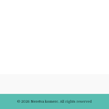
© 2026
Neretva komerc
. All rights reserved