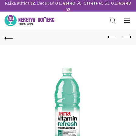
Rajka Mitića 12, Beograd
011 414 40 50
,
011 414 40 51
,
011 414 40
52