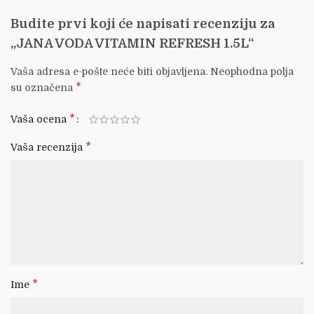
Budite prvi koji će napisati recenziju za
„JANA VODA VITAMIN REFRESH 1.5L“
Vaša adresa e-pošte neće biti objavljena.
Neophodna polja
*
su označena
*
Vaša ocena
*
Vaša recenzija
*
Ime