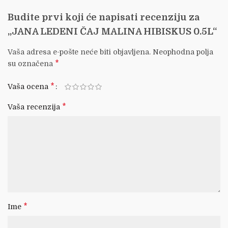
Budite prvi koji će napisati recenziju za
„JANA LEDENI ČAJ MALINA HIBISKUS 0.5L“
Vaša adresa e-pošte neće biti objavljena.
Neophodna polja
*
su označena
*
Vaša ocena
*
Vaša recenzija
*
Ime