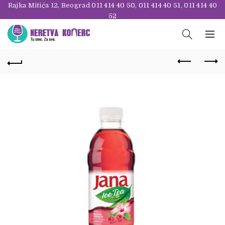
Rajka Mitića 12, Beograd
011 414 40 50
,
011 414 40 51
,
011 414 40
52