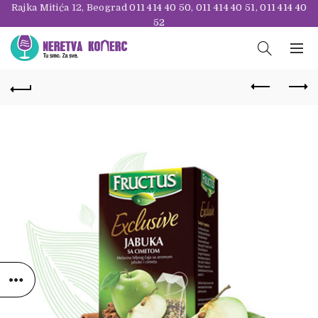
Rajka Mitića 12, Beograd
011 414 40 50
,
011 414 40 51
,
011 414 40
52