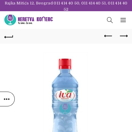
Rajka Mitića 12, Beograd
011 414 40 50
,
011 414 40 51
,
011 414 40
52