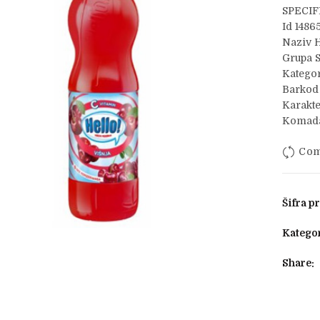
SPECIF
Id 1486
Naziv H
Grupa 
Kategor
Barkod
Karakte
Komada
Com
Šifra p
Kategor
Share