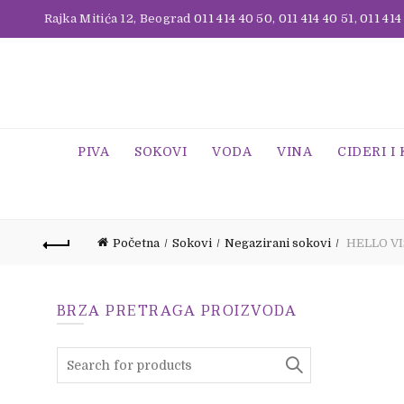
Rajka Mitića 12, Beograd
011 414 40 50
,
011 414 40 51
,
011 414
PIVA
SOKOVI
VODA
VINA
CIDERI I
Početna
Sokovi
Negazirani sokovi
HELLO VI
BRZA PRETRAGA PROIZVODA
Search
for: