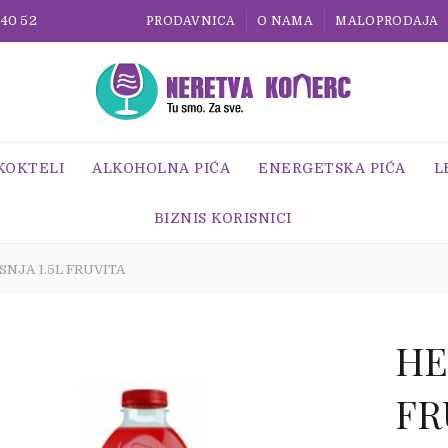
 40 52
PRODAVNICA
O NAMA
MALOPRODAJA
 KOKTELI
ALKOHOLNA PIĆA
ENERGETSKA PIĆA
L
BIZNIS KORISNICI
SNJA 1.5L FRUVITA
HE
FR