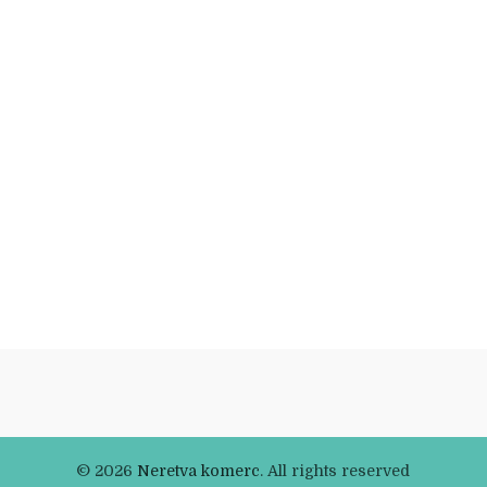
© 2026
Neretva komerc
. All rights reserved