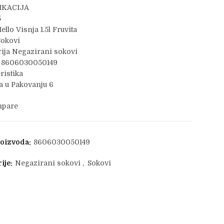
IKACIJA
5
ello Visnja 1.5l Fruvita
Sokovi
ija Negazirani sokovi
 8606030050149
ristika
 u Pakovanju 6
pare
roizvoda:
8606030050149
ije:
Negazirani sokovi
,
Sokovi