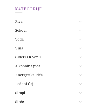
KATEGORIJE
Piva
Sokovi
Voda
Vina
Cideri i Kokteli
Alkoholna pića
Energetska Pića
Ledeni Čaj
Sirupi
Sirće