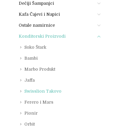
Dečiji Šampanjci
Kafa Čajevi i Napici
Ostale namirnice
Konditorski Proizvodi
Soko Štark
Bambi
Marbo Produkt
Jaffa
Swisslion Takovo
Ferero i Mars
Pionir
Orbit