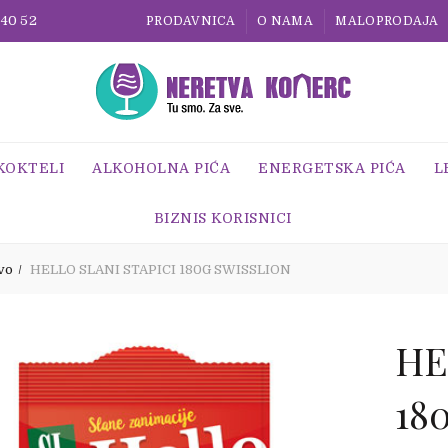
 40 52
PRODAVNICA
O NAMA
MALOPRODAJA
 KOKTELI
ALKOHOLNA PIĆA
ENERGETSKA PIĆA
L
BIZNIS KORISNICI
vo
HELLO SLANI STAPICI 180G SWISSLION
HE
18