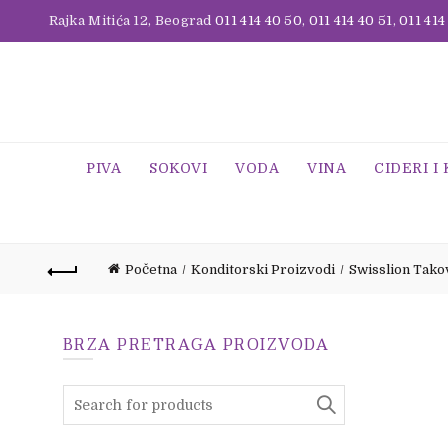
Rajka Mitića 12, Beograd
011 414 40 50
,
011 414 40 51
,
011 414
PIVA
SOKOVI
VODA
VINA
CIDERI I
Početna
Konditorski Proizvodi
Swisslion Tako
BRZA PRETRAGA PROIZVODA
Search
for: