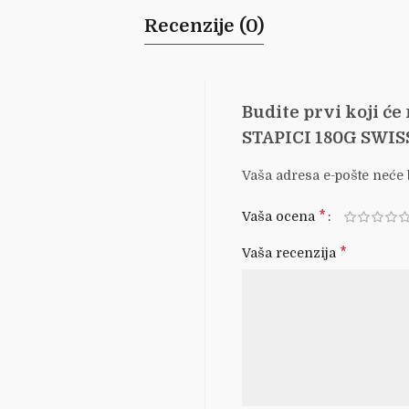
Recenzije (0)
Budite prvi koji će
STAPICI 180G SWI
Vaša adresa e-pošte neće b
*
Vaša ocena
*
Vaša recenzija