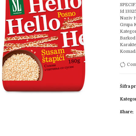
SPECIF
Id 1332
Naziv H
Grupa K
Kategor
Barkod
Karakte
Komada
Com
Šifra p
Kategor
Share