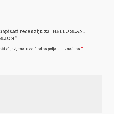
 napisati recenziju za „HELLO SLANI
SSLION“
*
iti objavljena.
Neophodna polja su označena