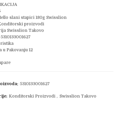
IKACIJA
5
ello slani stapici 180g Swisslion
onditorski proizvodi
ija Swisslion Takovo
 5310133001627
ristika
 u Pakovanju 12
pare
roizvoda:
5310133001627
ije:
Konditorski Proizvodi
,
Swisslion Takovo