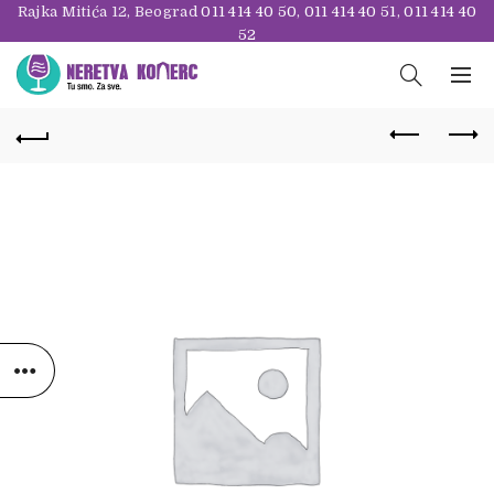
Rajka Mitića 12, Beograd
011 414 40 50
,
011 414 40 51
,
011 414 40
52