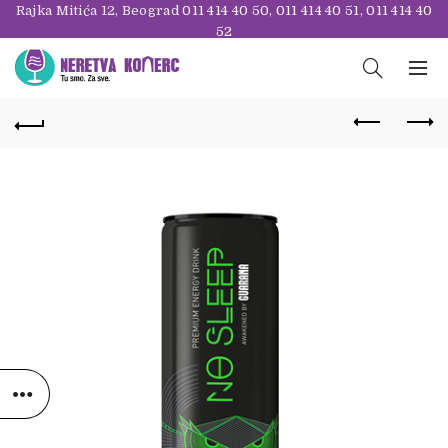
Rajka Mitića 12, Beograd
011 414 40 50
,
011 414 40 51
,
011 414 40
52