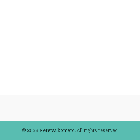
© 2026
Neretva komerc
. All rights reserved