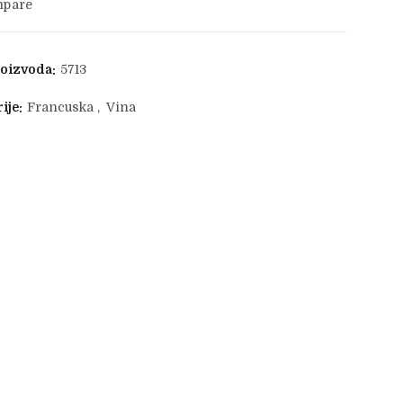
pare
roizvoda:
5713
ije:
Francuska
,
Vina