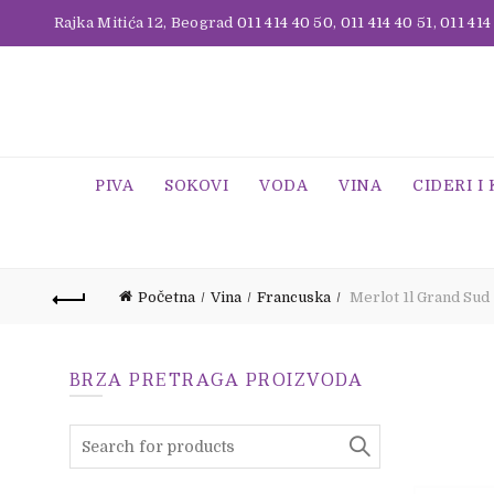
Rajka Mitića 12, Beograd
011 414 40 50
,
011 414 40 51
,
011 414
PIVA
SOKOVI
VODA
VINA
CIDERI I
Početna
Vina
Francuska
Merlot 1l Grand Sud
BRZA PRETRAGA PROIZVODA
Search
for: