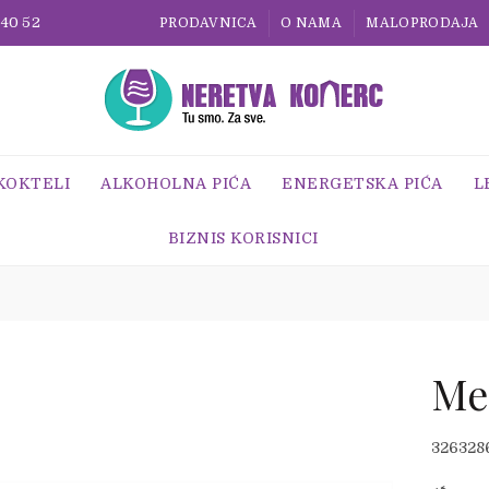
 40 52
PRODAVNICA
O NAMA
MALOPRODAJA
 KOKTELI
ALKOHOLNA PIĆA
ENERGETSKA PIĆA
L
BIZNIS KORISNICI
Me
326328