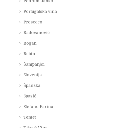
Podrum Janko
Portugalska vina
Prosecco
Radovanović
Rogan
Rubin
Šampanjci
Slovenija
Španska
Spasić
Stefano Farina
Temet
Tikveš Vina