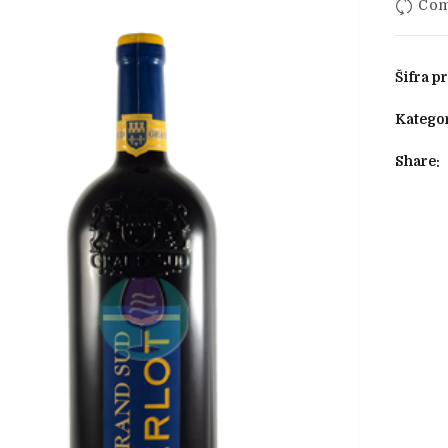
Com
Šifra p
Kategor
Share