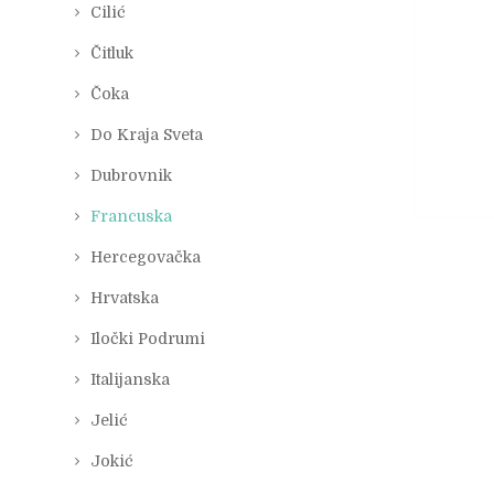
Cilić
Čitluk
Čoka
Do Kraja Sveta
Dubrovnik
Francuska
Hercegovačka
Hrvatska
Iločki Podrumi
Italijanska
Jelić
Jokić