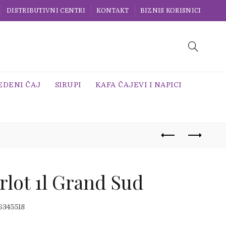
DISTRIBUTIVNI CENTRI
KONTAKT
BIZNIS KORISNICI
EDENI ČAJ
SIRUPI
KAFA ČAJEVI I NAPICI
rlot 1l Grand Sud
6345518