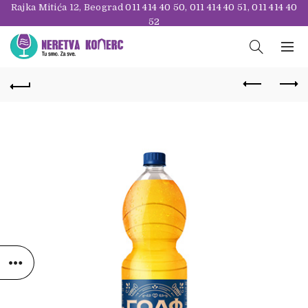
Rajka Mitića 12, Beograd
011 414 40 50
,
011 414 40 51
,
011 414 40
52