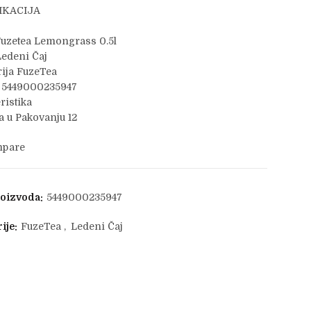
IKACIJA
Fuzetea Lemongrass 0.5l
edeni Čaj
ija FuzeTea
 5449000235947
ristika
 u Pakovanju 12
pare
roizvoda:
5449000235947
ije:
FuzeTea
,
Ledeni Čaj