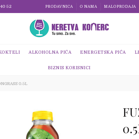
 40 52
PRODAVNICA
O NAMA
MALOPRODAJA
 KOKTELI
ALKOHOLNA PIĆA
ENERGETSKA PIĆA
L
BIZNIS KORISNICI
NGRASS 0.5L
FU
0.