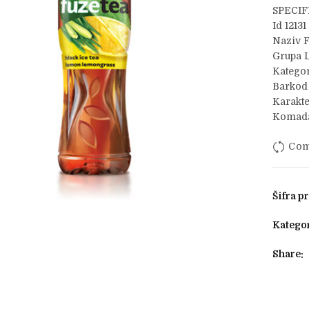
SPECIF
Id 12131
Naziv 
Grupa L
Kategor
Barkod
Karakte
Komada
Com
Šifra p
Kategor
Share