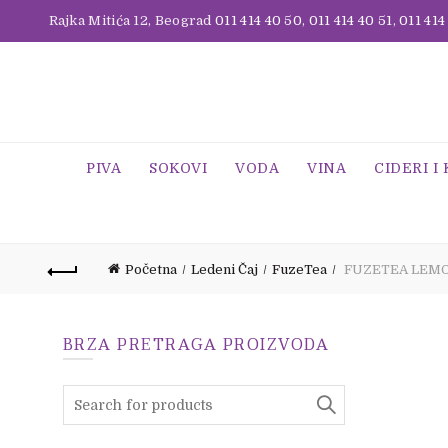
Rajka Mitića 12, Beograd
011 414 40 50
,
011 414 40 51
,
011 414
PIVA
SOKOVI
VODA
VINA
CIDERI I
Početna
Ledeni Čaj
FuzeTea
FUZETEA LEMO
BRZA PRETRAGA PROIZVODA
Search
for: