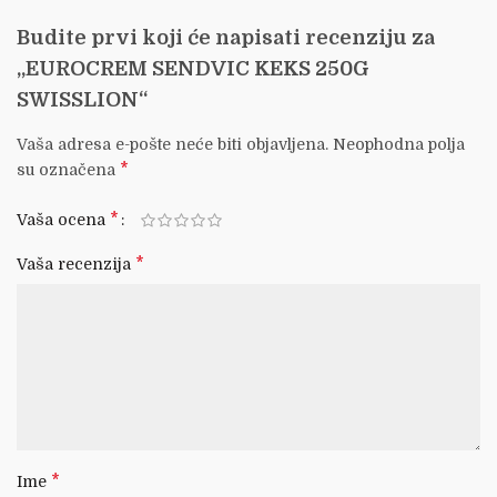
Budite prvi koji će napisati recenziju za
„EUROCREM SENDVIC KEKS 250G
SWISSLION“
Vaša adresa e-pošte neće biti objavljena.
Neophodna polja
*
su označena
*
Vaša ocena
*
Vaša recenzija
*
Ime