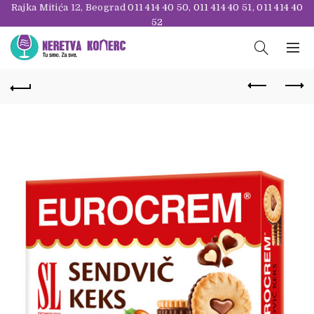
Rajka Mitića 12, Beograd
011 414 40 50
,
011 414 40 51
,
011 414 40
52