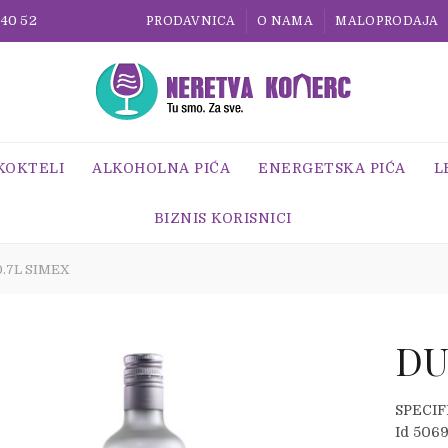
 40 52
PRODAVNICA
O NAMA
MALOPRODAJA
 KOKTELI
ALKOHOLNA PIĆA
ENERGETSKA PIĆA
L
BIZNIS KORISNICI
.7L SIMEX
DU
SPECIF
Id 506