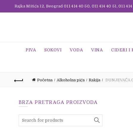
Rajka Mitića 12, Beograd
011 414 40 50
,
011 414 40 51
,
011 414
PIVA
SOKOVI
VODA
VINA
CIDERI I
Početna
Alkoholna pića
Rakija
DUNJEVAČA 0
BRZA PRETRAGA PROIZVODA
Search
for: