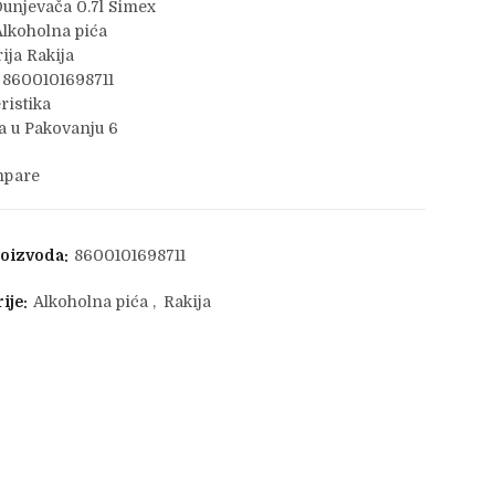
unjevača 0.7l Simex
lkoholna pića
ija Rakija
 8600101698711
ristika
 u Pakovanju 6
pare
roizvoda:
8600101698711
ije:
Alkoholna pića
,
Rakija