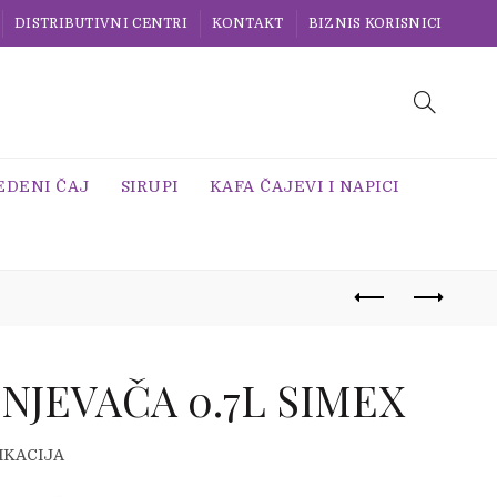
DISTRIBUTIVNI CENTRI
KONTAKT
BIZNIS KORISNICI
EDENI ČAJ
SIRUPI
KAFA ČAJEVI I NAPICI
NJEVAČA 0.7L SIMEX
IKACIJA
9