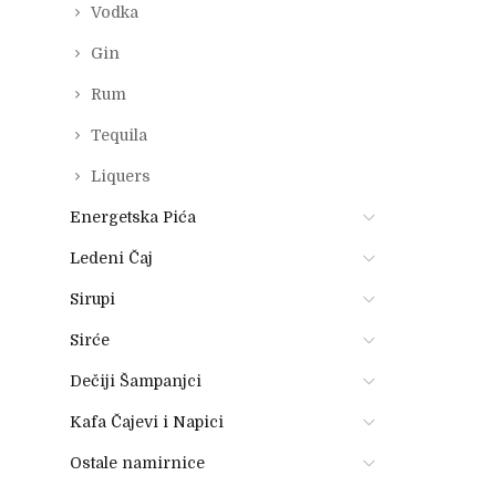
Vodka
Gin
Rum
Tequila
Liquers
Energetska Pića
Ledeni Čaj
Sirupi
Sirće
Dečiji Šampanjci
Kafa Čajevi i Napici
Ostale namirnice