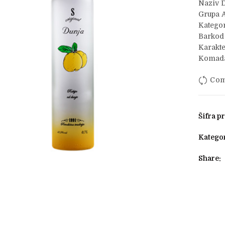
Naziv D
Grupa A
Kategor
Barkod
Karakte
Komada
Com
Šifra p
Kategor
Share