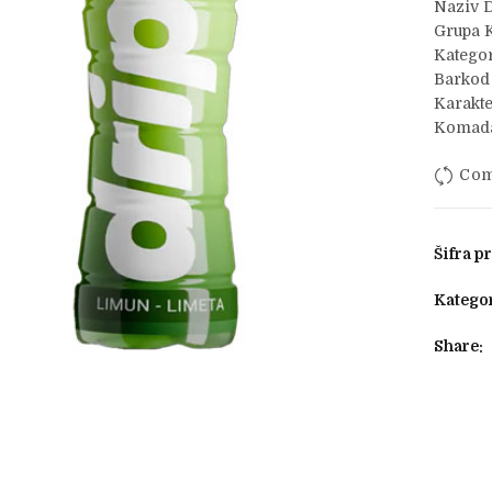
Naziv 
Grupa K
Kategor
Barkod
Karakte
Komada
Com
Šifra p
Kategor
Share