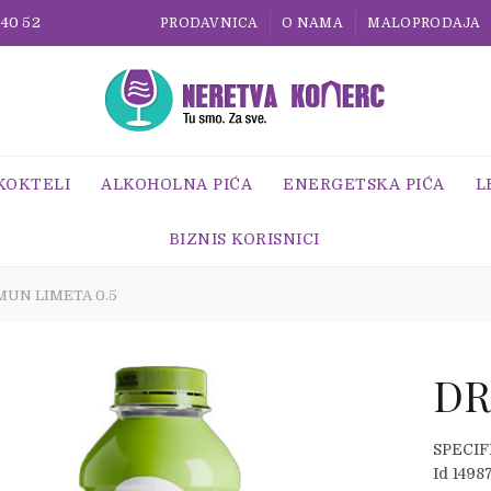
 40 52
PRODAVNICA
O NAMA
MALOPRODAJA
 KOKTELI
ALKOHOLNA PIĆA
ENERGETSKA PIĆA
L
BIZNIS KORISNICI
MUN LIMETA 0.5
DR
SPECIF
Id 1498