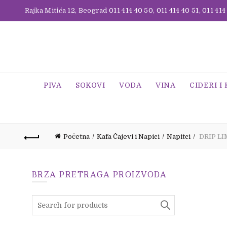
Rajka Mitića 12, Beograd
011 414 40 50
,
011 414 40 51
,
011 414
PIVA
SOKOVI
VODA
VINA
CIDERI I
Početna
Kafa Čajevi i Napici
Napitci
DRIP LI
BRZA PRETRAGA PROIZVODA
Search
for: