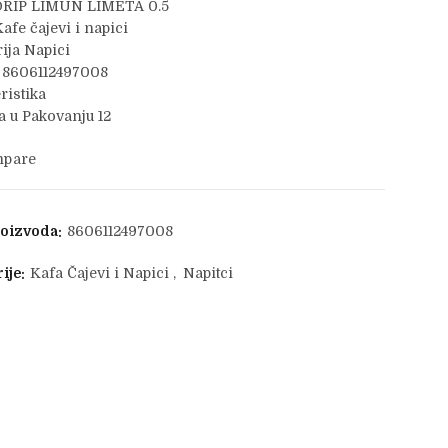
DRIP LIMUN LIMETA 0.5
afe čajevi i napici
ija Napici
 8606112497008
ristika
 u Pakovanju 12
pare
roizvoda:
8606112497008
ije:
Kafa Čajevi i Napici
,
Napitci