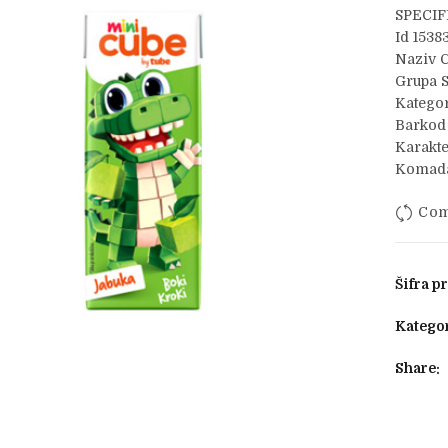
SPECIF
Id 1538
Naziv C
Grupa 
Kategor
Barkod
Karakte
Komada
Com
Šifra p
Kategor
Share