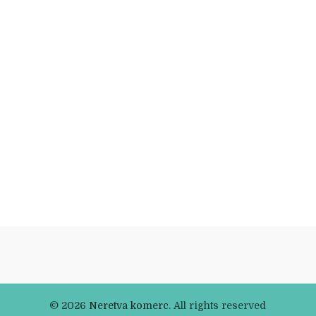
© 2026
Neretva komerc
. All rights reserved