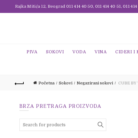
Rajka Mitića 12, Beograd
011 414 40 50
,
011 414 40 51
,
011 414
PIVA
SOKOVI
VODA
VINA
CIDERI I
Početna
Sokovi
Negazirani sokovi
CUBE BY 
BRZA PRETRAGA PROIZVODA
Search
for: