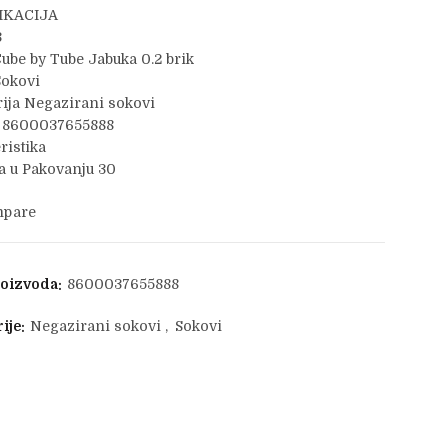
IKACIJA
3
ube by Tube Jabuka 0.2 brik
Sokovi
ija Negazirani sokovi
 8600037655888
ristika
 u Pakovanju 30
pare
roizvoda:
8600037655888
ije:
Negazirani sokovi
,
Sokovi