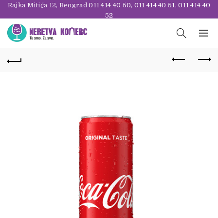
Rajka Mitića 12, Beograd
011 414 40 50
,
011 414 40 51
,
011 414 40
52