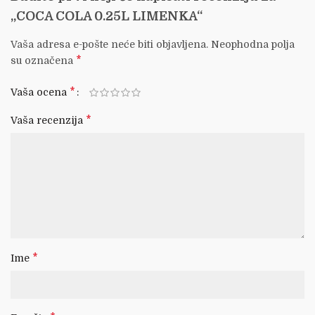
„COCA COLA 0.25L LIMENKA“
Vaša adresa e-pošte neće biti objavljena.
Neophodna polja
*
su označena
*
Vaša ocena
*
Vaša recenzija
*
Ime