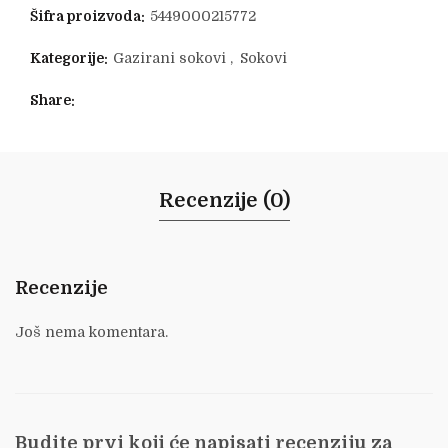
Šifra proizvoda:
5449000215772
Kategorije:
Gazirani sokovi
,
Sokovi
Share
Recenzije (0)
Recenzije
Još nema komentara.
Budite prvi koji će napisati recenziju za