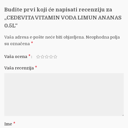
Budite prvi koji će napisati recenziju za
„CEDEVITA VITAMIN VODA LIMUN ANANAS
0.5L“
Vaša adresa e-pošte neće biti objavljena.
Neophodna polja
*
su označena
*
Vaša ocena
*
Vaša recenzija
*
Ime