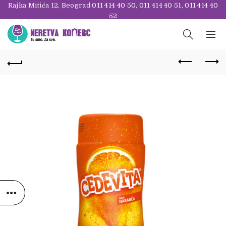
Rajka Mitića 12, Beograd
011 414 40 50
,
011 414 40 51
,
011 414 40
52