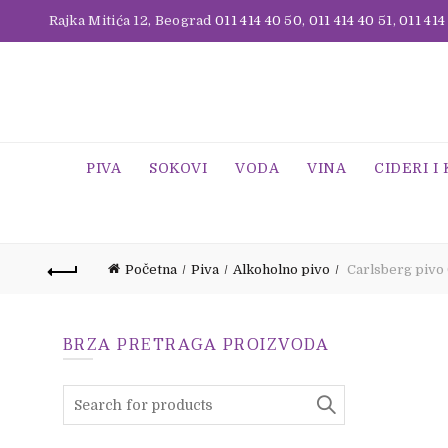
Rajka Mitića 12, Beograd
011 414 40 50
,
011 414 40 51
,
011 414
PIVA
SOKOVI
VODA
VINA
CIDERI I
Početna
Piva
Alkoholno pivo
Carlsberg pivo 
BRZA PRETRAGA PROIZVODA
Search
for: