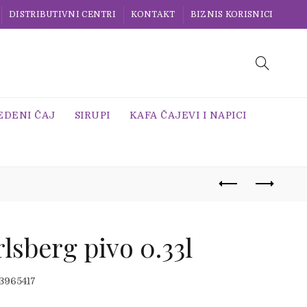
DISTRIBUTIVNI CENTRI
KONTAKT
BIZNIS KORISNICI
EDENI ČAJ
SIRUPI
KAFA ČAJEVI I NAPICI
lsberg pivo 0.33l
3965417