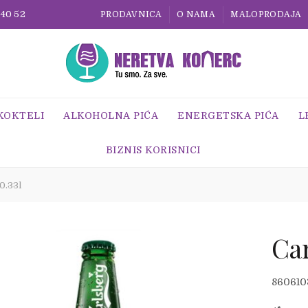
 40 52
PRODAVNICA
O NAMA
MALOPRODAJA
 KOKTELI
ALKOHOLNA PIĆA
ENERGETSKA PIĆA
L
BIZNIS KORISNICI
0.33l
Car
860610