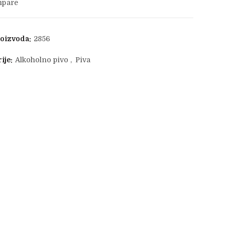
pare
roizvoda:
2856
ije:
Alkoholno pivo
,
Piva