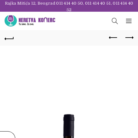
Rajka Mitića 12, Beograd
011 414 40 50
,
011 414 40 51
,
011 414 40
52