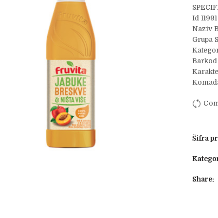
SPECIF
Id 11991
Naziv B
Grupa 
Kategor
Barkod
Karakte
Komada
Com
Šifra p
Kategor
Share