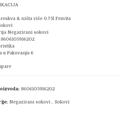
IKACIJA
reskva & ništa više 0.75l Fruvita
Sokovi
ija Negazirani sokovi
 8606105916202
ristika
 u Pakovanju 6
pare
roizvoda:
8606105916202
ije:
Negazirani sokovi
,
Sokovi