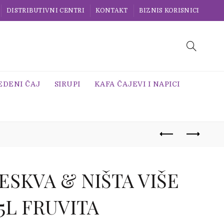
DISTRIBUTIVNI CENTRI
KONTAKT
BIZNIS KORISNICI
EDENI ČAJ
SIRUPI
KAFA ČAJEVI I NAPICI
ESKVA & NIŠTA VIŠE
75L FRUVITA