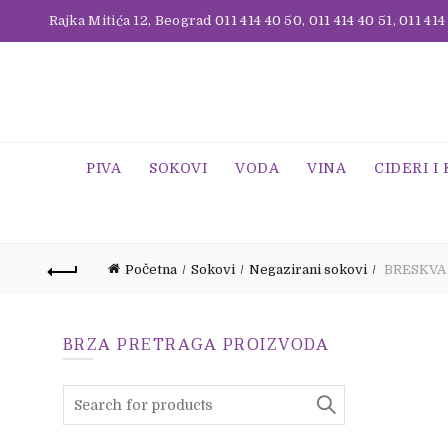
Rajka Mitića 12, Beograd
011 414 40 50
,
011 414 40 51
,
011 414
PIVA
SOKOVI
VODA
VINA
CIDERI I
Početna
Sokovi
Negazirani sokovi
BRESKVA 
BRZA PRETRAGA PROIZVODA
Search
for: