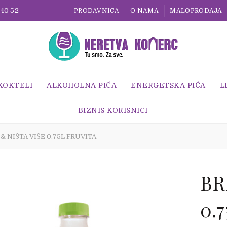
 40 52
PRODAVNICA
O NAMA
MALOPRODAJA
 KOKTELI
ALKOHOLNA PIĆA
ENERGETSKA PIĆA
L
BIZNIS KORISNICI
& NIŠTA VIŠE 0.75L FRUVITA
BR
0.