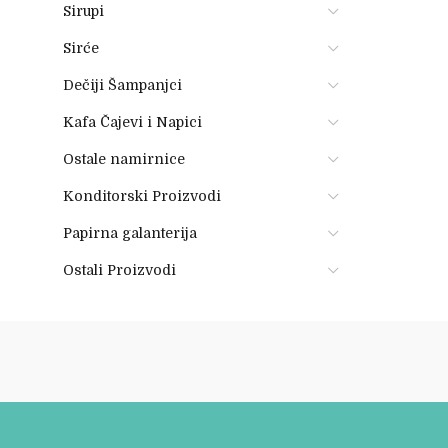
Sirupi
Sirće
Dečiji Šampanjci
Kafa Čajevi i Napici
Ostale namirnice
Konditorski Proizvodi
Papirna galanterija
Ostali Proizvodi