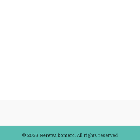
© 2026
Neretva komerc
. All rights reserved