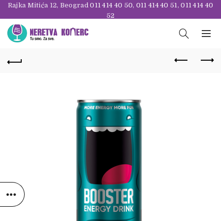
Rajka Mitića 12, Beograd
011 414 40 50
,
011 414 40 51
,
011 414 40
52