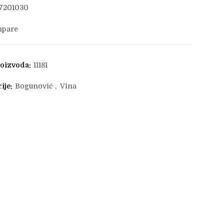
7201030
pare
roizvoda:
11181
ije:
Bogunović
,
Vina