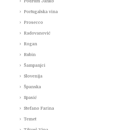
Podrum Janko
Portugalska vina
Prosecco
Radovanović
Rogan
Rubin
Šampanjci
Slovenija
Španska
Spasić
Stefano Farina
Temet
Tikveš Vina