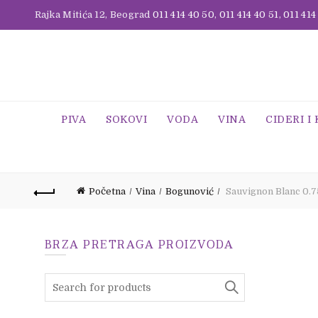
Rajka Mitića 12, Beograd
011 414 40 50
,
011 414 40 51
,
011 414
PIVA
SOKOVI
VODA
VINA
CIDERI I
Početna
Vina
Bogunović
Sauvignon Blanc 0.7
BRZA PRETRAGA PROIZVODA
Search
for: