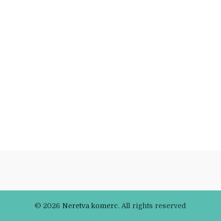
© 2026
Neretva komerc
. All rights reserved