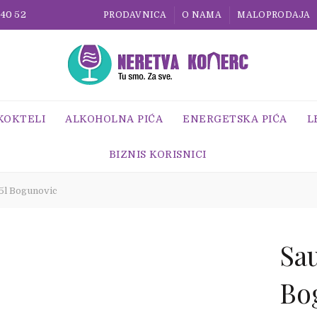
 40 52
PRODAVNICA
O NAMA
MALOPRODAJA
 KOKTELI
ALKOHOLNA PIĆA
ENERGETSKA PIĆA
L
BIZNIS KORISNICI
5l Bogunovic
Sau
Bo