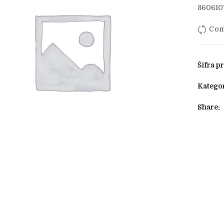
860610
Com
Šifra p
Kategor
Share