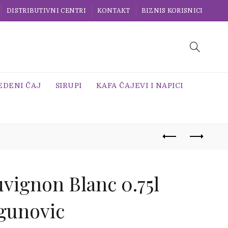
DISTRIBUTIVNI CENTRI
KONTAKT
BIZNIS KORISNICI
EDENI ČAJ
SIRUPI
KAFA ČAJEVI I NAPICI
vignon Blanc 0.75l
gunovic