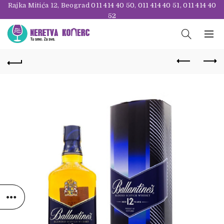
Rajka Mitića 12, Beograd
011 414 40 50
,
011 414 40 51
,
011 414 40
52