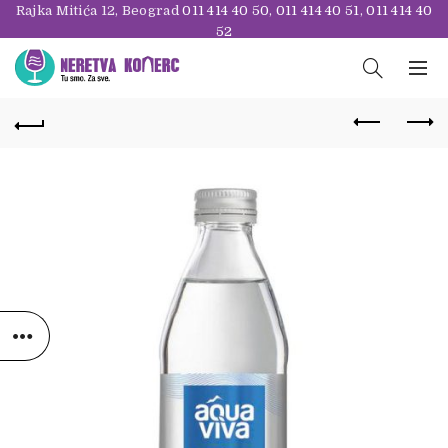
Rajka Mitića 12, Beograd
011 414 40 50
,
011 414 40 51
,
011 414 40
52