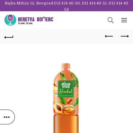
Rajka Mitića 12, Beograd
011 414 40 50
,
011 414 40 51
,
011 414 40
52