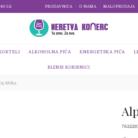
 40 52
PRODAVNICA
O NAMA
MALOPRODAJA
 KOKTELI
ALKOHOLNA PIĆA
ENERGETSKA PIĆA
L
BIZNIS KORISNICI
0g Milka
Al
762221