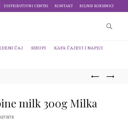
DISTRIBUTIVNI CENTRI
KONTAKT
BIZNIS KORISNICI
EDENI ČAJ
SIRUPI
KAFA ČAJEVI I NAPICI
pine milk 300g Milka
0273178