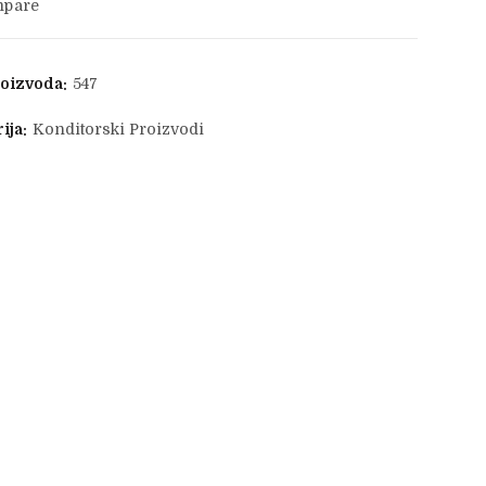
pare
roizvoda:
547
ija:
Konditorski Proizvodi