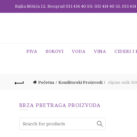
Rajka Mitića 12, Beograd
011 414 40 50
,
011 414 40 51
,
011 414
PIVA
SOKOVI
VODA
VINA
CIDERI I
Početna
Konditorski Proizvodi
Alpine milk 30
BRZA PRETRAGA PROIZVODA
Search
for: