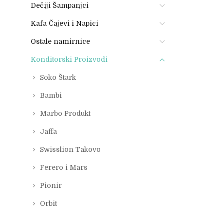
Dečiji Šampanjci
Kafa Čajevi i Napici
Ostale namirnice
Konditorski Proizvodi
Soko Štark
Bambi
Marbo Produkt
Jaffa
Swisslion Takovo
Ferero i Mars
Pionir
Orbit