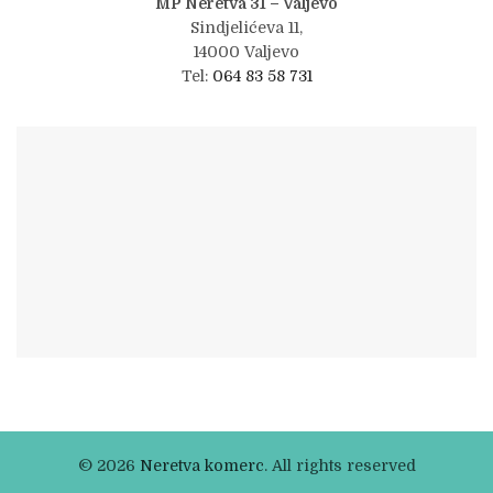
MP Neretva 31 – Valjevo
Sindjelićeva 11,
14000 Valjevo
Tel:
064 83 58 731
© 2026
Neretva komerc
. All rights reserved