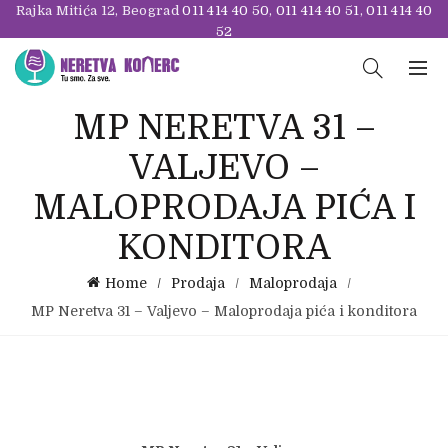
Rajka Mitića 12, Beograd
011 414 40 50
,
011 414 40 51
,
011 414 40
52
MP NERETVA 31 –
VALJEVO –
MALOPRODAJA PIĆA I
KONDITORA
Home
Prodaja
Maloprodaja
MP Neretva 31 – Valjevo – Maloprodaja pića i konditora