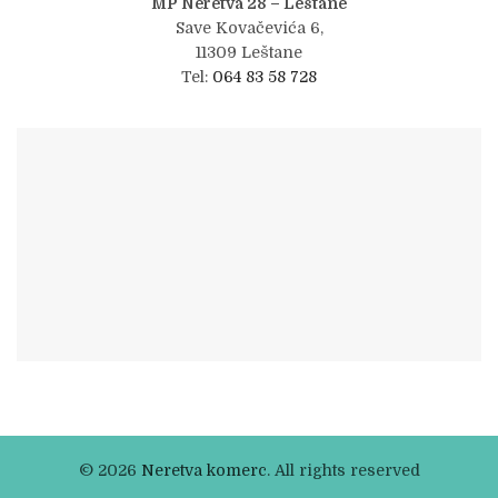
MP Neretva 28 – Leštane
Save Kovačevića 6,
11309 Leštane
Tel:
064 83 58 728
© 2026
Neretva komerc
. All rights reserved