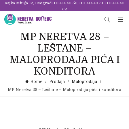
Rajka Mitića 12, Beograd
011 414 40 50
,
011 414 40 51
,
011 414 40
52
MP NERETVA 28 –
LEŠTANE –
MALOPRODAJA PIĆA I
KONDITORA
Home
Prodaja
Maloprodaja
MP Neretva 28 – Leštane – Maloprodaja pića i konditora