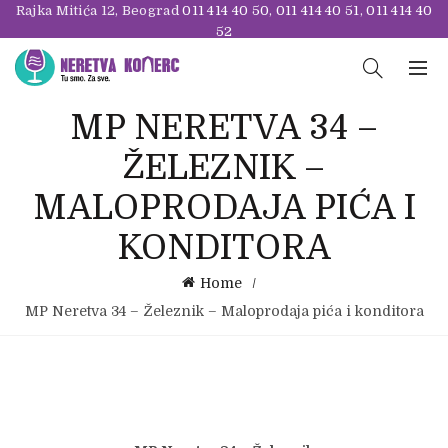
Rajka Mitića 12, Beograd
011 414 40 50
,
011 414 40 51
,
011 414 40
52
MP NERETVA 34 –
ŽELEZNIK –
MALOPRODAJA PIĆA I
KONDITORA
Home
MP Neretva 34 – Železnik – Maloprodaja pića i konditora