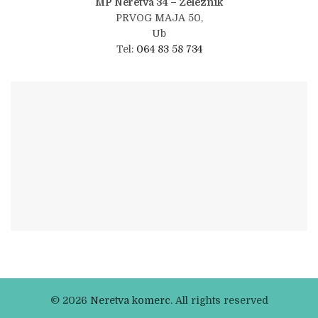
MP Neretva 34 – Železnik
PRVOG MAJA 50,
Ub
Tel:
064 83 58 734
© 2026
Neretva komerc
. All rights reserved